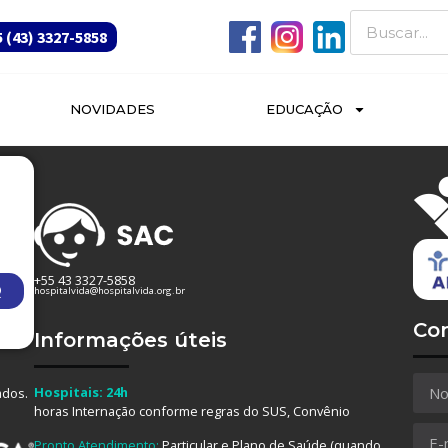
 (43) 3327-5858
NOVIDADES
EDUCAÇÃO
+55 43 3327-5858
Q
hospitalvida@hospitalvida.org.br
Co
Informações úteis
Hospitais: 24h
ados.
horas Internação conforme regras do SUS, Convênio
Pronto Atendimento:
Particular e Plano de Saúde (quando